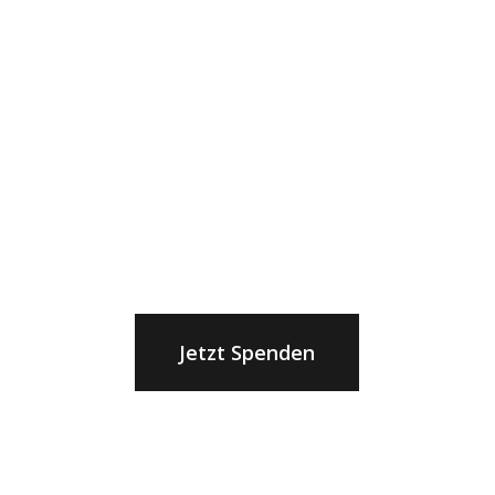
Hoffnung für eine 
Zukunft
Hilf uns Projekte in den Bereiche
und Bildung im ärmsten Land Mitt
verwirklichen
Jetzt Spenden